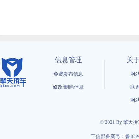
信息管理
关
免费发布信息
网
修改/删除信息
联
网
© 2021 By 擎天
工信部备案号：鲁ICP备