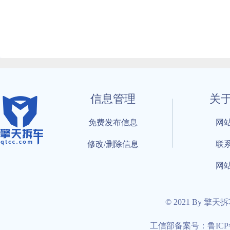
信息管理
关
免费发布信息
网
修改/删除信息
联
网
© 2021 By 擎天
工信部备案号：鲁ICP备