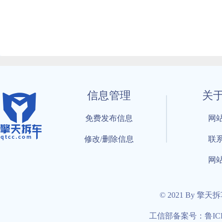
信息管理
关
免费发布信息
网
修改/删除信息
联
网
© 2021 By 擎天
工信部备案号：鲁ICP备