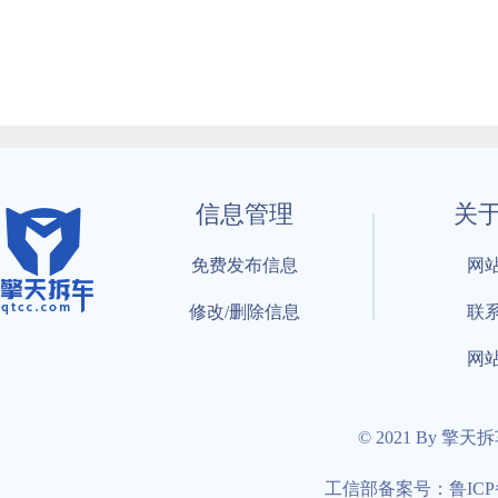
信息管理
关
免费发布信息
网
修改/删除信息
联
网
© 2021 By 擎天
工信部备案号：鲁ICP备