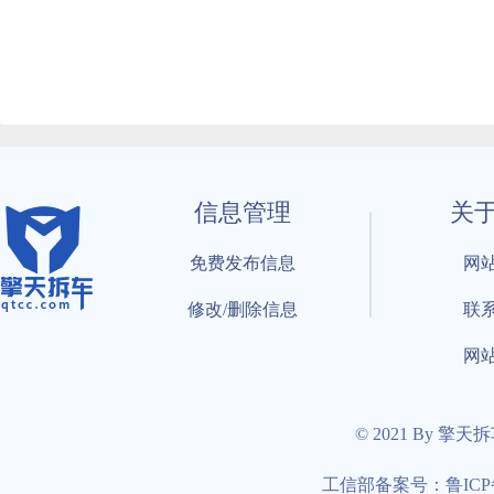
信息管理
关
免费发布信息
网
修改/删除信息
联
网
© 2021 By 擎天
工信部备案号：鲁ICP备