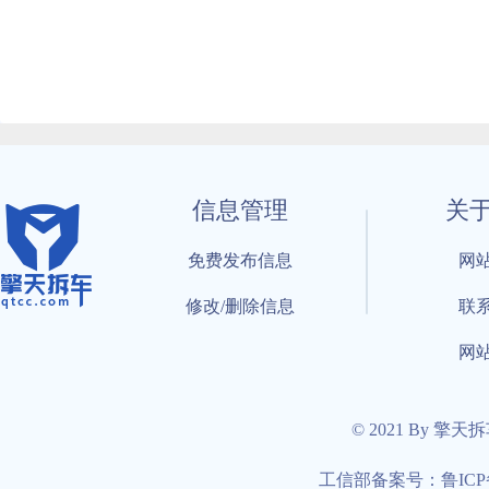
信息管理
关
免费发布信息
网
修改/删除信息
联
网
© 2021 By 擎天
工信部备案号：鲁ICP备