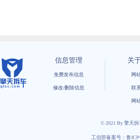
信息管理
关
免费发布信息
网
修改/删除信息
联
网
© 2021 By 擎天
工信部备案号：鲁ICP备