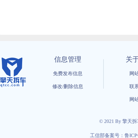
信息管理
关
免费发布信息
网
修改/删除信息
联
网
© 2021 By 擎天
工信部备案号：鲁ICP备