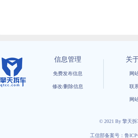
信息管理
关
免费发布信息
网
修改/删除信息
联
网
© 2021 By 擎天
工信部备案号：鲁ICP备