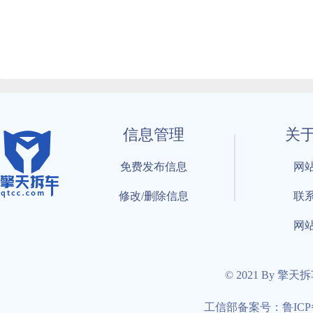
信息管理
关
免费发布信息
网
修改/删除信息
联
网
© 2021 By 擎天
工信部备案号：鲁ICP备