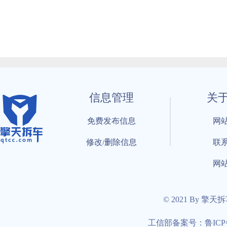
信息管理
关
免费发布信息
网
修改/删除信息
联
网
© 2021 By 擎天
工信部备案号：鲁ICP备