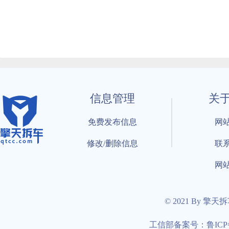
信息管理
关
免费发布信息
网
修改/删除信息
联
网
© 2021 By 擎天
工信部备案号：鲁ICP备