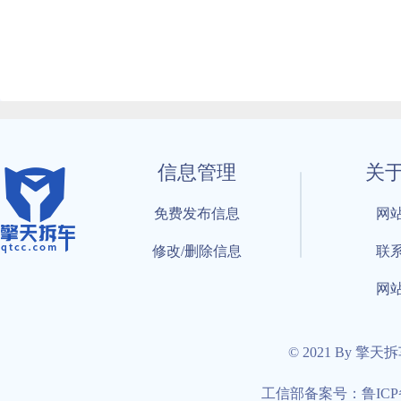
信息管理
关
免费发布信息
网
修改/删除信息
联
网
© 2021 By 擎天
工信部备案号：鲁ICP备