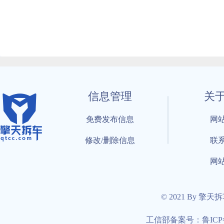
信息管理
关
免费发布信息
网
修改/删除信息
联
网
© 2021 By 擎天
工信部备案号：鲁ICP备