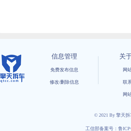
信息管理
关
免费发布信息
网
修改/删除信息
联
网
© 2021 By 擎天
工信部备案号：鲁ICP备