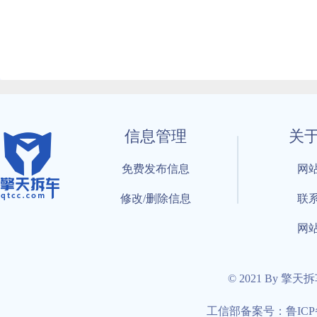
信息管理
关
免费发布信息
网
修改/删除信息
联
网
© 2021 By 擎天
工信部备案号：鲁ICP备