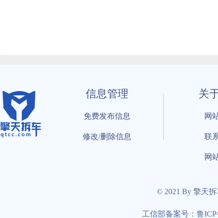
信息管理
关
免费发布信息
网
修改/删除信息
联
网
© 2021 By 擎天
工信部备案号：鲁ICP备