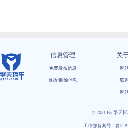
信息管理
关
免费发布信息
网
修改/删除信息
联
网
© 2021 By 擎天
工信部备案号：鲁ICP备