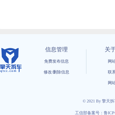
信息管理
关
免费发布信息
网
修改/删除信息
联
网
© 2021 By 擎天
工信部备案号：鲁ICP备