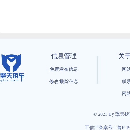
信息管理
关
免费发布信息
网
修改/删除信息
联
网
© 2021 By 擎天
工信部备案号：鲁ICP备