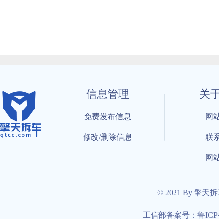
信息管理
关
免费发布信息
网
修改/删除信息
联
网
© 2021 By 擎天
工信部备案号：鲁ICP备