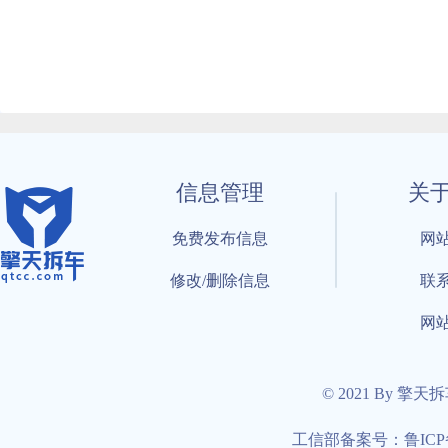
信息管理
关
免费发布信息
网
修改/删除信息
联
网
© 2021 By 擎天
工信部备案号：鲁ICP备