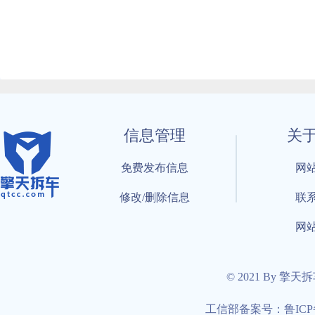
信息管理
关
免费发布信息
网
修改/删除信息
联
网
© 2021 By 擎天
工信部备案号：鲁ICP备