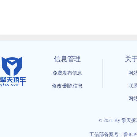
信息管理
关
免费发布信息
网
修改/删除信息
联
网
© 2021 By 擎天
工信部备案号：鲁ICP备