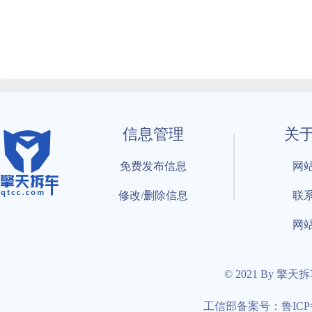
信息管理
关
免费发布信息
网
修改/删除信息
联
网
© 2021 By 擎天
工信部备案号：鲁ICP备