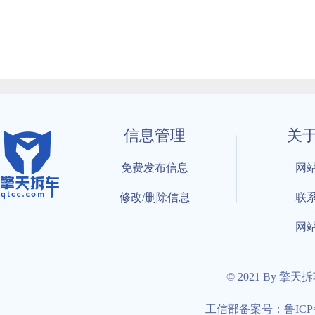
信息管理
关
免费发布信息
网
修改/删除信息
联
网
© 2021 By 擎天
工信部备案号：鲁ICP备