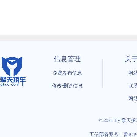
信息管理
关
免费发布信息
网
修改/删除信息
联
网
© 2021 By 擎天
工信部备案号：鲁ICP备