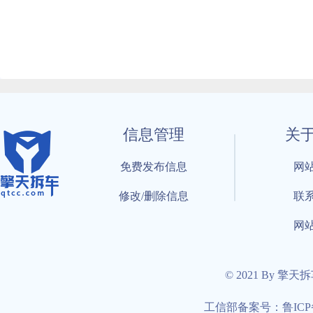
信息管理
关
免费发布信息
网
修改/删除信息
联
网
© 2021 By 擎天
工信部备案号：鲁ICP备