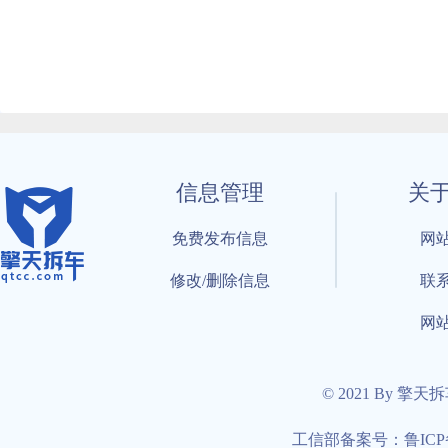
信息管理
关
免费发布信息
网
修改/删除信息
联
网
© 2021 By 擎天
工信部备案号：鲁ICP备