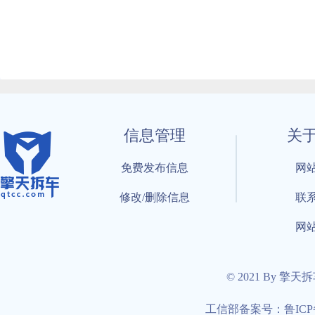
信息管理
关
免费发布信息
网
修改/删除信息
联
网
© 2021 By 擎天
工信部备案号：鲁ICP备