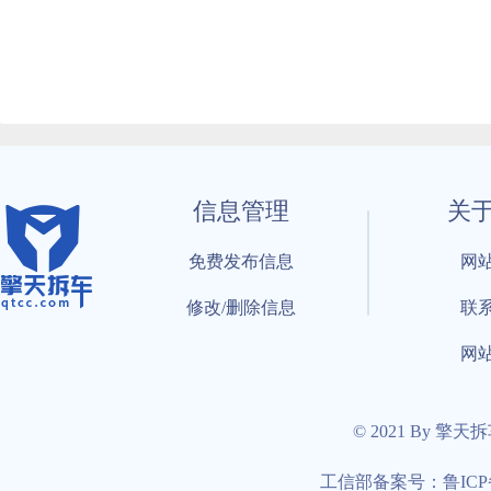
信息管理
关
免费发布信息
网
修改/删除信息
联
网
© 2021 By 擎天
工信部备案号：鲁ICP备