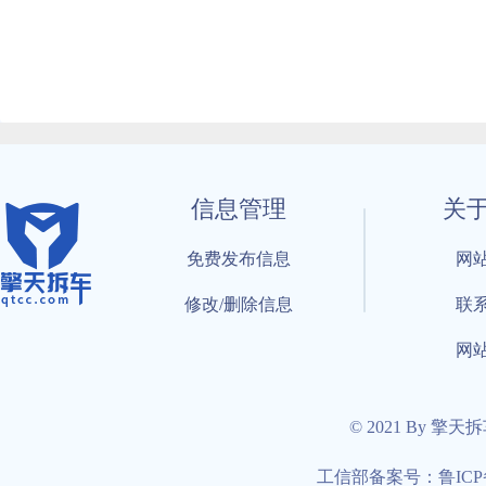
信息管理
关
免费发布信息
网
修改/删除信息
联
网
© 2021 By 擎天
工信部备案号：鲁ICP备