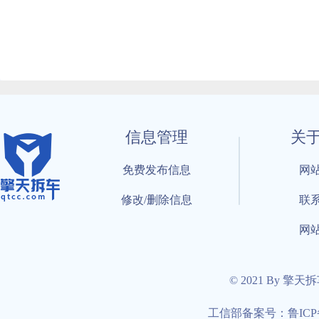
信息管理
关
免费发布信息
网
修改/删除信息
联
网
© 2021 By 擎天
工信部备案号：鲁ICP备