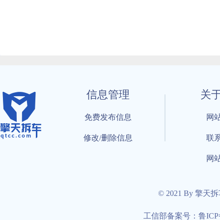
信息管理
关
免费发布信息
网
修改/删除信息
联
网
© 2021 By 擎天
工信部备案号：鲁ICP备