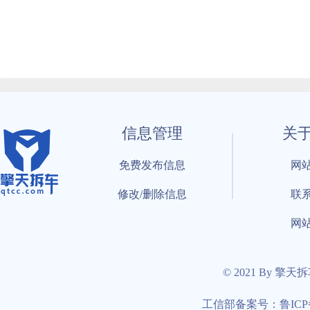
信息管理
关
免费发布信息
网
修改/删除信息
联
网
© 2021 By 擎天
工信部备案号：鲁ICP备