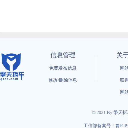
信息管理
关
免费发布信息
网
修改/删除信息
联
网
© 2021 By 擎天
工信部备案号：鲁ICP备