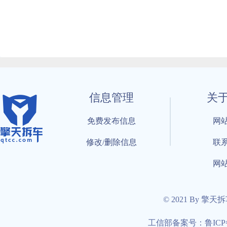
信息管理
关
免费发布信息
网
修改/删除信息
联
网
© 2021 By 擎天
工信部备案号：鲁ICP备