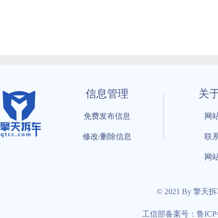
信息管理
关
免费发布信息
网
修改/删除信息
联
网
© 2021 By 擎天
工信部备案号：鲁ICP备