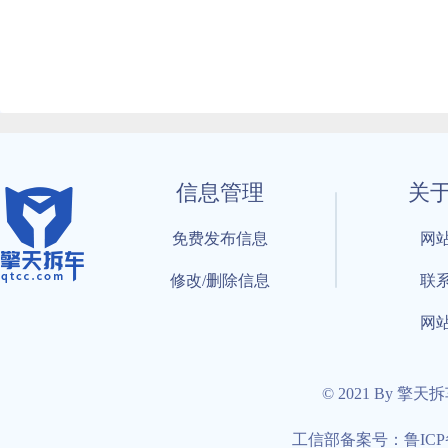
信息管理
关
免费发布信息
网
修改/删除信息
联
网
© 2021 By 擎天
工信部备案号：鲁ICP备