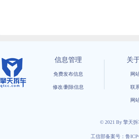
信息管理
关
免费发布信息
网
修改/删除信息
联
网
© 2021 By 擎天
工信部备案号：鲁ICP备