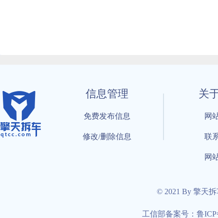
信息管理
关
免费发布信息
网
修改/删除信息
联
网
© 2021 By 擎天
工信部备案号：鲁ICP备