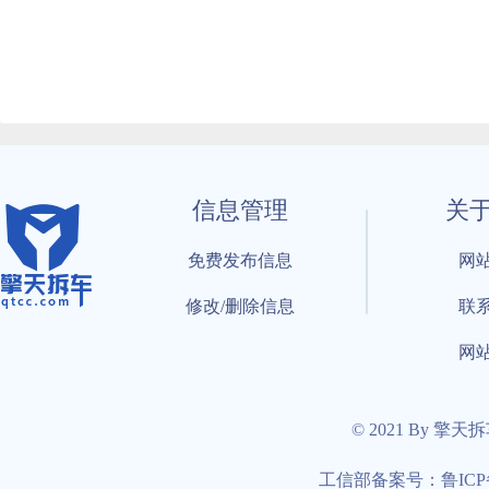
信息管理
关
免费发布信息
网
修改/删除信息
联
网
© 2021 By 擎天
工信部备案号：鲁ICP备