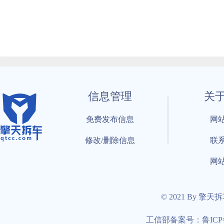
信息管理
关
免费发布信息
网
修改/删除信息
联
网
© 2021 By 擎天
工信部备案号：鲁ICP备