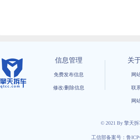
信息管理
关
免费发布信息
网
修改/删除信息
联
网
© 2021 By 擎天
工信部备案号：鲁ICP备