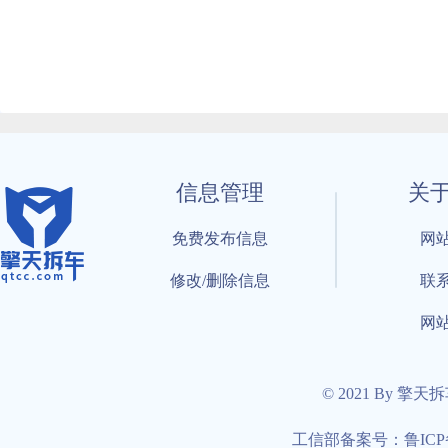
信息管理
关
免费发布信息
网
修改/删除信息
联
网
© 2021 By 擎天
工信部备案号：鲁ICP备