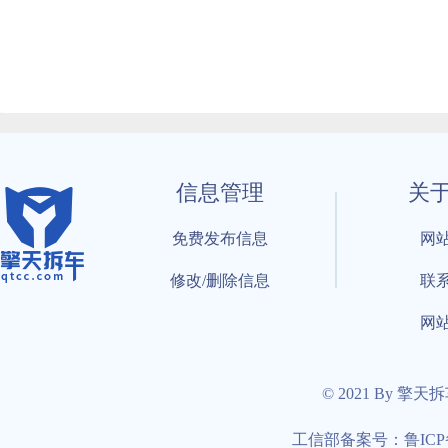
信息管理
关
免费发布信息
网
修改/删除信息
联
网
© 2021 By 擎天
工信部备案号：鲁ICP备