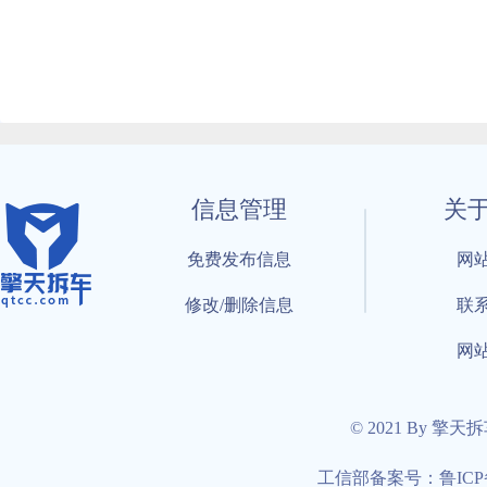
信息管理
关
免费发布信息
网
修改/删除信息
联
网
© 2021 By 擎天
工信部备案号：鲁ICP备