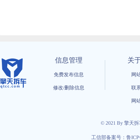
信息管理
关
免费发布信息
网
修改/删除信息
联
网
© 2021 By 擎天
工信部备案号：鲁ICP备