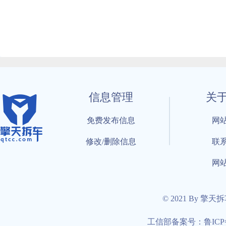
信息管理
关
免费发布信息
网
修改/删除信息
联
网
© 2021 By 擎天
工信部备案号：鲁ICP备