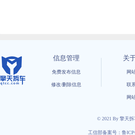
信息管理
关
免费发布信息
网
修改/删除信息
联
网
© 2021 By 擎天
工信部备案号：鲁ICP备